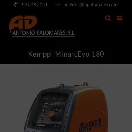
Saltar
932.782.051
pedidos@apalomares.com
al
contenido
Kemppi MinarcEvo 180