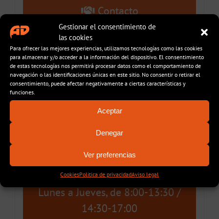
Contacto
Gestionar el consentimiento de
932.782.051
las cookies
Para ofrecer las mejores experiencias, utilizamos tecnologías como las cookies
pedidos@apalomares.com
para almacenar y/o acceder a la información del dispositivo. El consentimiento
de estas tecnologías nos permitirá procesar datos como el comportamiento de
navegación o las identificaciones únicas en este sitio. No consentir o retirar el
consentimiento, puede afectar negativamente a ciertas características y
A. Palomares
funciones.
Aceptar
Vía trajana 50 Nave 12
08020 (Barcelona)
Denegar
Ver preferencias
Horario
Cookies
Politica de privacidad
Aviso legal
Lunes a Jueves, de 8:00-13:30 /
14:30-17:00