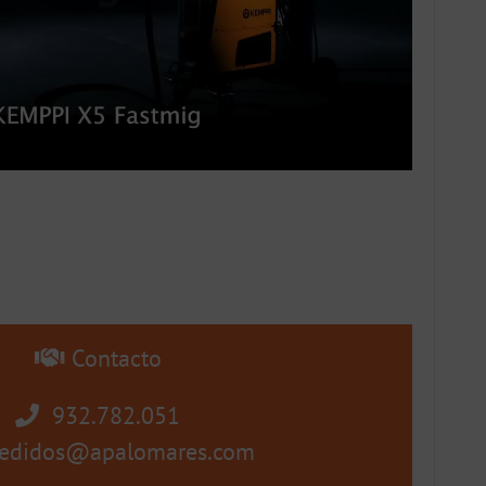
Contacto
932.782.051
edidos@apalomares.com