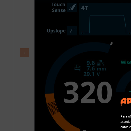
Para of
acceder
datos c