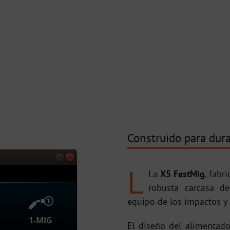
Construido para dur
L
L
a
X5 FastMig
, fabr
robusta carcasa d
equipo de los impactos y 
El diseño del alimentado