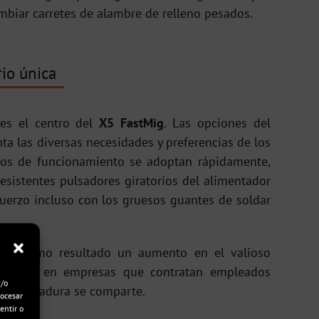
mbiar carretes de alambre de relleno pesados.
io única
 es el centro del
X5 FastMig
. Las opciones del
ta las diversas necesidades y preferencias de los
pios de funcionamiento se adoptan rápidamente,
esistentes pulsadores giratorios del alimentador
fuerzo incluso con los gruesos guantes de soldar
d da como resultado un aumento en el valioso
almente en empresas que contratan empleados
y/o
 de soldadura se comparte.
rocesar
entir o