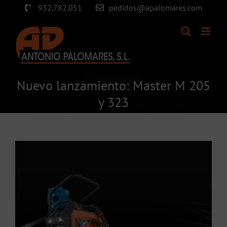
Saltar
932.782.051
pedidos@apalomares.com
al
contenido
Nuevo lanzamiento: Master M 205
y 323